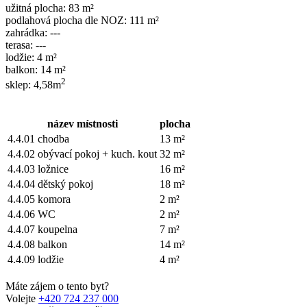
užitná plocha: 83 m²
podlahová plocha dle NOZ: 111 m²
zahrádka: ---
terasa: ---
lodžie: 4 m²
balkon: 14 m²
2
sklep: 4,58m
název místnosti
plocha
4.4.01 chodba
13 m²
4.4.02 obývací pokoj + kuch. kout
32 m²
4.4.03 ložnice
16 m²
4.4.04 dětský pokoj
18 m²
4.4.05 komora
2 m²
4.4.06 WC
2 m²
4.4.07 koupelna
7 m²
4.4.08 balkon
14 m²
4.4.09 lodžie
4 m²
Máte zájem o tento byt?
Volejte
+420 724 237 000