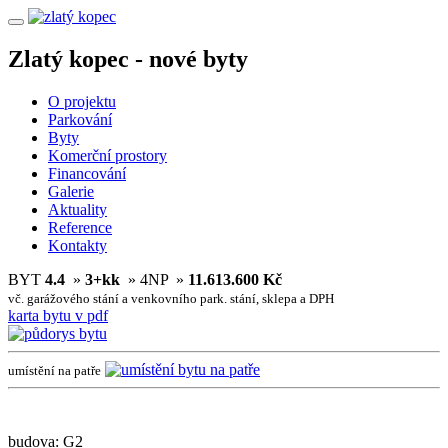
Zlatý kopec - nové byty
O projektu
Parkování
Byty
Komerční prostory
Financování
Galerie
Aktuality
Reference
Kontakty
BYT
4.4
»
3+kk
»
4NP »
11.613.600 Kč
vč. garážového stání a venkovního park. stání, sklepa a DPH
karta bytu v pdf
umístění na patře
budova: G2