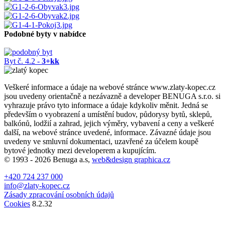
Podobné byty v nabídce
Byt č. 4.2 -
3+kk
Veškeré informace a údaje na webové stránce www.zlaty-kopec.cz
jsou uvedeny orientačně a nezávazně a developer BENUGA s.r.o. si
vyhrazuje právo tyto informace a údaje kdykoliv měnit. Jedná se
především o vyobrazení a umístění budov, půdorysy bytů, sklepů,
balkónů, lodžií a zahrad, jejich výměry, vybavení a ceny a veškeré
další, na webové stránce uvedené, informace. Závazné údaje jsou
uvedeny ve smluvní dokumentaci, uzavřené za účelem koupě
bytové jednotky mezi developerem a kupujícím.
© 1993 - 2026 Benuga a.s,
web&design graphica.cz
+420 724 237 000
info@zlaty-kopec.cz
Zásady zpracování osobních údajů
Cookies
8.2.32